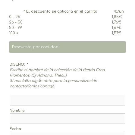
* El descuento se aplicará en el carrito
€/un
0 - 25
1,85
€
26 - 50
1,76
€
50 - 99
1,67
€
100 +
1,57
€
Descuento por cantidad
DISEÑO:
*
Escribe el nombre de la colección de la tienda Crea
Momentos. (Ej: Adriana, Theo…)
Si nos falta algún dato para la personalización
contactaríamos contigo.
Nombre
Fecha