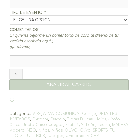
TIPO DE EVENTO
*
COMENTARIOS
Si quieres dejarme un comentario de cara al diseño de tu
pedido escríbelo aquí ;)
(ej.: idioma)
Yoyo
(elige
tu
AÑADIR AL CARRITO
diseño)
cantidad
Categorías:
AIRE
,
ALMA
,
COMUNIÓN
,
Conejo
,
DETALLES
INVITADOS
,
Elefante
,
Esencia
,
Flores Dulces
,
Hojas
,
Jirafa
Chica
,
Jirafa Chico
,
Juegos
,
Kraft ByN
,
León
,
Leona
,
MADERA
,
Madera
,
NEO
,
Niños
,
Niños
,
OLIVO
,
Olivo
,
SPORTS
,
TU
ELIGES
,
TU ELIGES
,
Tu eliges
,
Unicornio
,
VICHY