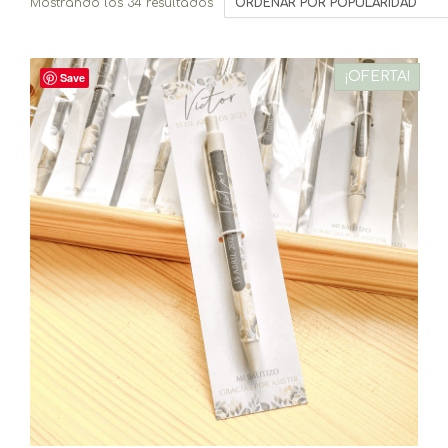
Ordenado
Mostrando los 34 resultados
por
popularidad
¡OFERTA!
Save