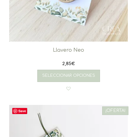
Llavero Neo
2,85
€
SELECCIONAR OPCIONES
¡OFERTA!
Save