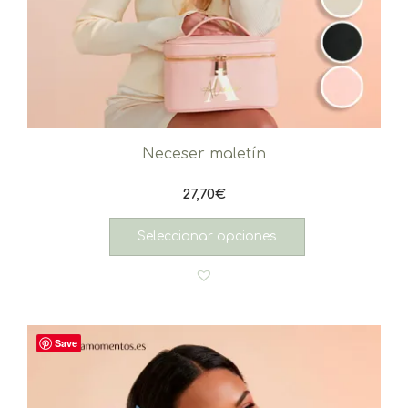
Neceser maletín
27,70
€
Seleccionar opciones
Save