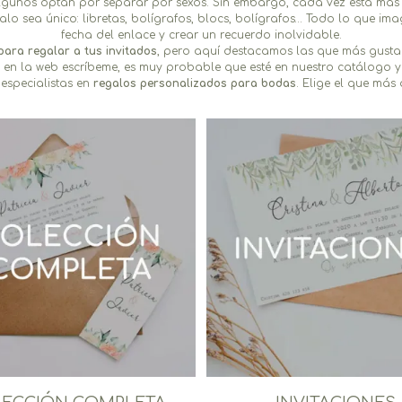
algunos optan por separar por sexos. Sin embargo, cada vez está más
o sea único: libretas, bolígrafos, blocs, bolígrafos… Todo lo que ima
fecha del enlace y crear un recuerdo inolvidable.
para regalar a tus invitados
, pero aquí destacamos las que más gustan e
 en la web escríbeme, es muy probable que esté en nuestro catálogo y 
especialistas en
regalos personalizados para bodas
. Elige el que más