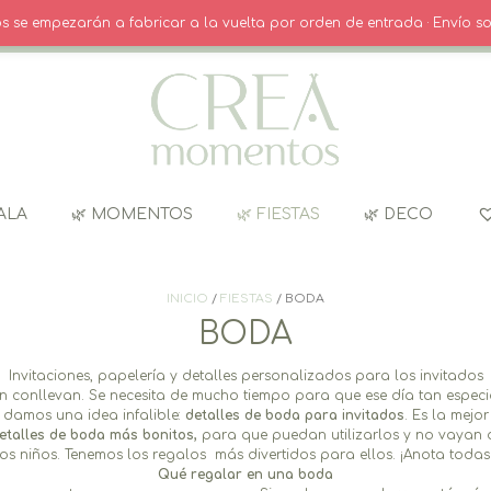
O
· INICIO SESIÓN / REGISTRO
CARRITO
dos se empezarán a fabricar a la vuelta por orden de entrada · Envío so
ALA
🌿 MOMENTOS
🌿 FIESTAS
🌿 DECO
INICIO
/
FIESTAS
/ BODA
BODA
Invitaciones, papelería y detalles personalizados para los invitados
onllevan. Se necesita de mucho tiempo para que ese día tan especial na
e damos una idea infalible:
detalles de boda para invitados
. Es la mej
etalles de boda más bonitos,
para que puedan utilizarlos y no vayan 
os niños. Tenemos los regalos más divertidos para ellos. ¡Anota todas 
Qué regalar en una boda