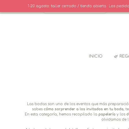
Saltar
· CONTACT
1-20 agosto: taller cerrado / tienda abierta · Los pedi
al
contenido
INICIO
🌿 REG
Las bodas son uno de los eventos que más preparación c
sabes
cómo sorprender a los invitados en tu boda
, t
En esta categoría, hemos recopilado la
papelería
y los
d
olvidamos de l