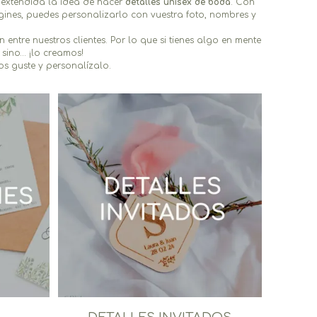
 extendida la idea de hacer
detalles unisex de boda
. Con
gines, puedes personalizarlo con vuestra foto, nombres y
ntre nuestros clientes. Por lo que si tienes algo en mente
sino… ¡lo creamos!
 os guste y personalízalo.