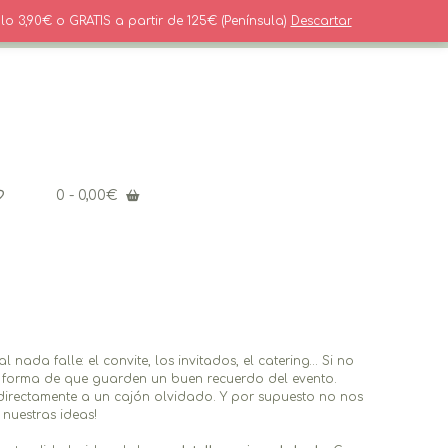
916554023 Solo Whatsapp
lo 3,90€ o GRATIS a partir de 125€ (Península)
Descartar
0
- 0,00€
da falle: el convite, los invitados, el catering… Si no
or forma de que guarden un buen recuerdo del evento.
directamente a un cajón olvidado. Y por supuesto no nos
nuestras ideas!