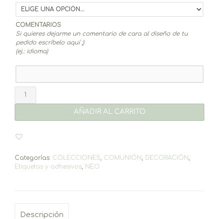
COMENTARIOS
Si quieres dejarme un comentario de cara al diseño de tu
pedido escríbelo aquí ;)
(ej.: idioma)
Etiquetas
Neo
(20un.)
AÑADIR AL CARRITO
cantidad
Categorías:
COLECCIONES
,
COMUNIÓN
,
DECORACIÓN
,
Etiquetas y adhesivos
,
NEO
Descripción