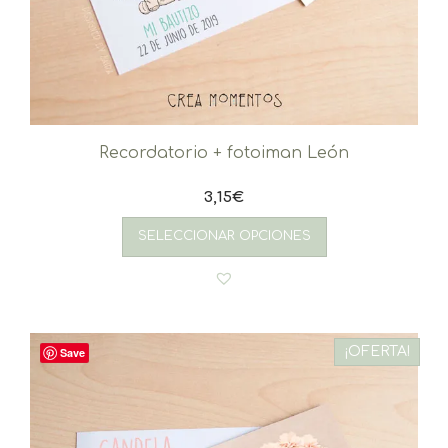
Recordatorio + fotoiman León
3,15
€
SELECCIONAR OPCIONES
¡OFERTA!
Save