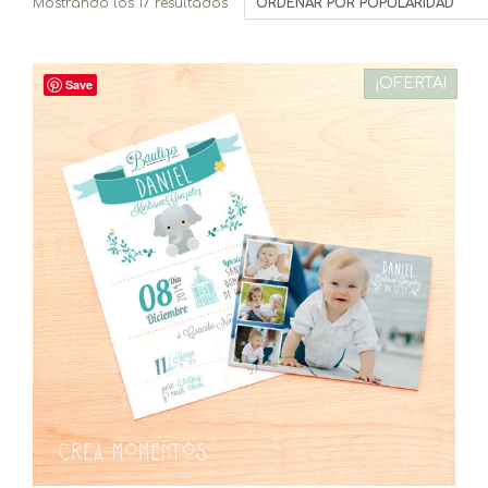
Ordenado
Mostrando los 17 resultados
por
popularidad
¡OFERTA!
Save