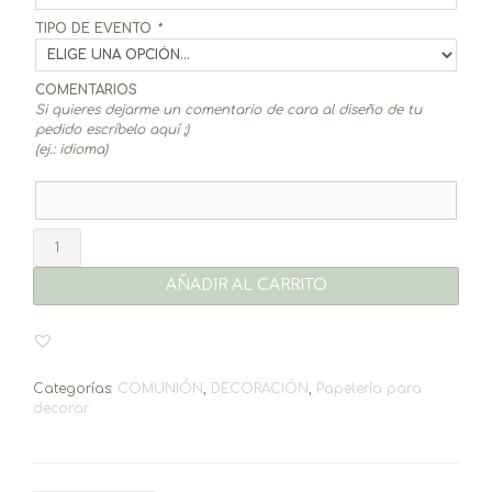
TIPO DE EVENTO
*
COMENTARIOS
Si quieres dejarme un comentario de cara al diseño de tu
pedido escríbelo aquí ;)
(ej.: idioma)
Topper
tarta
-
AÑADIR AL CARRITO
Varios
diseños
a
escoger
cantidad
Categorías:
COMUNIÓN
,
DECORACIÓN
,
Papelería para
decorar