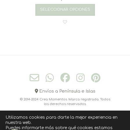
SELECCIONAR OPCIONES
Envíos a Península e Islas
© 2014-2024 Crea Momentos. Marca registrada. Todos
los derechos reservados.
Utilizamos cookies para darte la mejor experiencia en
nuestra web.
CONÓCEME
CONTACTO
CÓMO COMPRAR
Puedes informarte más sobre qué cookies estamos