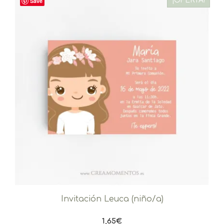
¡OFERTA!
Save
Invitación Leuca (niño/a)
1,65
€