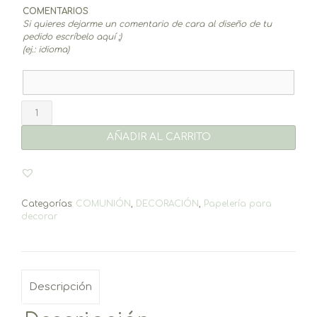
COMENTARIOS
Si quieres dejarme un comentario de cara al diseño de tu
pedido escríbelo aquí ;)
(ej.: idioma)
Tarjetas
agradecimiento
(10un.)
AÑADIR AL CARRITO
cantidad
Categorías:
COMUNIÓN
,
DECORACIÓN
,
Papelería para
decorar
Descripción