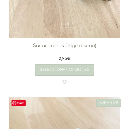
Sacacorchos (elige diseño)
2,95
€
SELECCIONAR OPCIONES
¡OFERTA!
Save