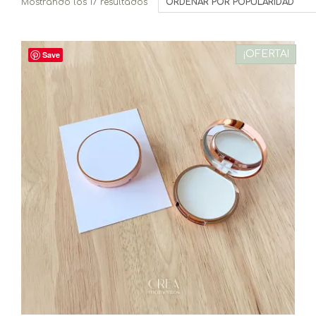
Ordenado
Mostrando los 17 resultados
por
popularidad
¡OFERTA!
Save