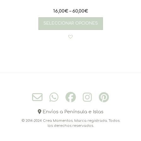
16,00
€
–
60,00
€
Este
producto
SELECCIONAR OPCIONES
tiene
múltiples
variantes.
Las
opciones
se
pueden
elegir
en
la
página
de
producto
Envíos a Península e Islas
© 2014-2024 Crea Momentos. Marca registrada. Todos
los derechos reservados.