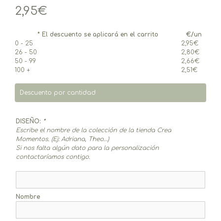
2,95
€
* El descuento se aplicará en el carrito
€/un
0 - 25
2,95
€
26 - 50
2,80
€
50 - 99
2,66
€
100 +
2,51
€
Descuento por cantidad
DISEÑO:
*
Escribe el nombre de la colección de la tienda Crea
Momentos. (Ej: Adriana, Theo…)
Si nos falta algún dato para la personalización
contactaríamos contigo.
Nombre