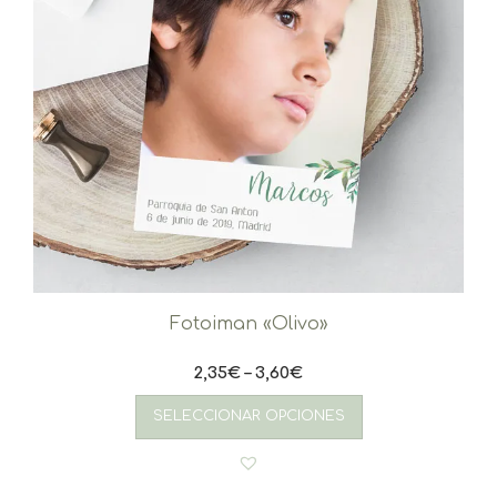
Fotoiman «Olivo»
2,35
€
–
3,60
€
Este
producto
SELECCIONAR OPCIONES
tiene
múltiples
variantes.
Las