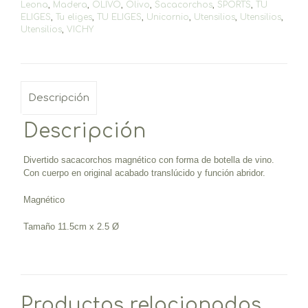
Leona
,
Madera
,
OLIVO
,
Olivo
,
Sacacorchos
,
SPORTS
,
TU
ELIGES
,
Tu eliges
,
TU ELIGES
,
Unicornio
,
Utensilios
,
Utensilios
,
Utensilios
,
VICHY
Descripción
Descripción
Divertido sacacorchos magnético con forma de botella de vino
.
Con cuerpo en original acabado translúcido y función abridor.
Magnético
Tamaño 11.5cm x 2.5 Ø
Productos relacionados