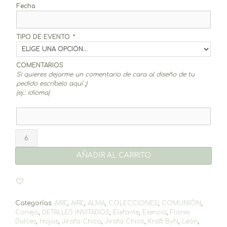
Fecha
TIPO DE EVENTO
*
COMENTARIOS
Si quieres dejarme un comentario de cara al diseño de tu
pedido escríbelo aquí ;)
(ej.: idioma)
Sacacorchos
(elige
diseño)
AÑADIR AL CARRITO
cantidad
Categorías:
AIRE
,
AIRE
,
ALMA
,
COLECCIONES
,
COMUNIÓN
,
Conejo
,
DETALLES INVITADOS
,
Elefante
,
Esencia
,
Flores
Dulces
,
Hojas
,
Jirafa Chica
,
Jirafa Chico
,
Kraft ByN
,
León
,