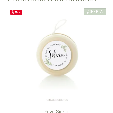
¡OFERTA!
Save
Yoyo Sigrid