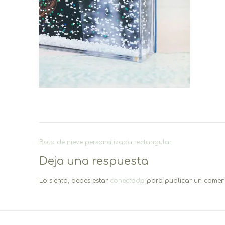
Navegación
Bola de nieve personalizada rectangular
de
Deja una respuesta
entradas
Lo siento, debes estar
conectado
para publicar un coment