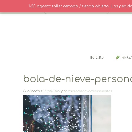
Saltar
· CONTACT
1-20 agosto: taller cerrado / tienda abierta · Los pedi
al
contenido
INICIO
REG
bola-de-nieve-person
Publicado el
10/10/2022
por
zaidacreativademomentos