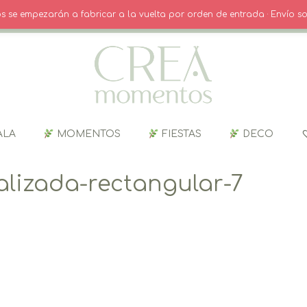
O
· INICIO SESIÓN / REGISTRO
CARRITO
dos se empezarán a fabricar a la vuelta por orden de entrada · Envío so
ALA
MOMENTOS
FIESTAS
DECO
alizada-rectangular-7