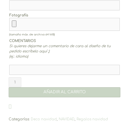
Fotografía
(tamaño máx. de archivo 64 MB)
COMENTARIOS
Si quieres dejarme un comentario de cara al diseño de tu
pedido escríbelo aquí ;)
(ej.: idioma)
Bola
de
nieve
AÑADIR AL CARRITO
personalizada
rectangular
cantidad
Categorías:
Deco navidad
,
NAVIDAD
,
Regalos navidad