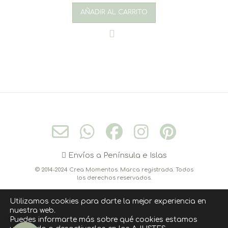
AÑADIR AL CARRITO
Envíos a Península e Islas
© 2014-2024 Crea Momentos. Marca registrada. Todos
los derechos reservados.
Utilizamos cookies para darte la mejor experiencia en
nuestra web.
CONÓCEME
CONTACTO
CÓMO COMPRAR
Puedes informarte más sobre qué cookies estamos