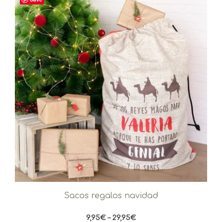
Sacos regalos navidad
9,95
€
–
29,95
€