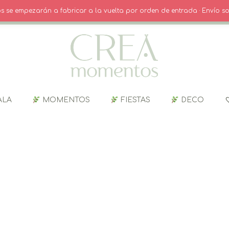
O
· INICIO SESIÓN / REGISTRO
CARRITO
dos se empezarán a fabricar a la vuelta por orden de entrada · Envío so
ALA
MOMENTOS
FIESTAS
DECO