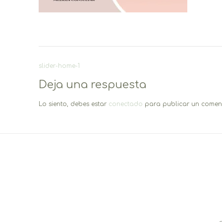
Navegación
slider-home-1
de
Deja una respuesta
entradas
Lo siento, debes estar
conectado
para publicar un coment