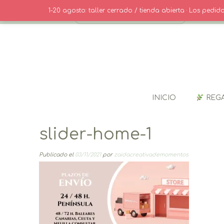
Saltar
· CONTACT
1-20 agosto: taller cerrado / tienda abierta · Los pedi
al
contenido
INICIO
REG
slider-home-1
Publicado el
03/11/2021
por
zaidacreativademomentos