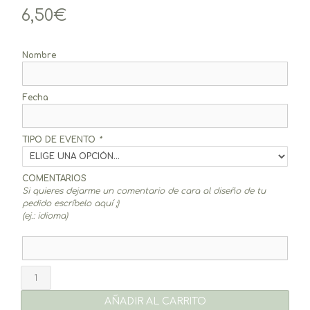
6,50
€
Nombre
Fecha
TIPO DE EVENTO
*
COMENTARIOS
Si quieres dejarme un comentario de cara al diseño de tu
pedido escríbelo aquí ;)
(ej.: idioma)
Pegatinas
4,5cm
Aretha
AÑADIR AL CARRITO
(20un.)