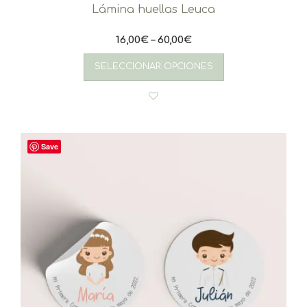
Lámina huellas Leuca
16,00
€
–
60,00
€
Este
producto
SELECCIONAR OPCIONES
tiene
múltiples
variantes.
Las
opciones
se
Save
pueden
elegir
en
la
página
de
producto