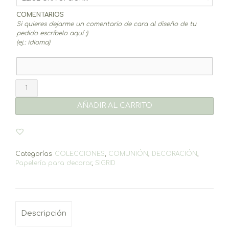
COMENTARIOS
Si quieres dejarme un comentario de cara al diseño de tu
pedido escríbelo aquí ;)
(ej.: idioma)
Meseros
Sigrid
cantidad
AÑADIR AL CARRITO
Categorías:
COLECCIONES
,
COMUNIÓN
,
DECORACIÓN
,
Papelería para decorar
,
SIGRID
Descripción