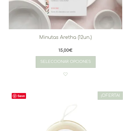
Minutas Aretha (12un.)
15,00
€
SELECCIONAR OPCIONES
¡OFERTA!
Save