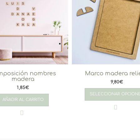
mposición nombres
Marco madera reli
madera
9,80
€
1,85
€
SELECCIONAR OPCION
AÑADIR AL CARRITO