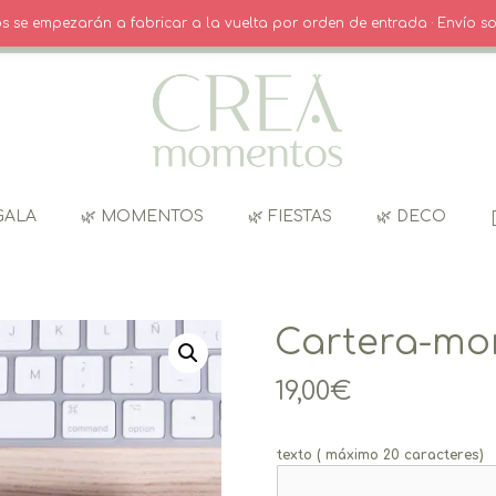
O
· INICIO SESIÓN / REGISTRO
CARRITO
dos se empezarán a fabricar a la vuelta por orden de entrada · Envío so
GALA
🌿 MOMENTOS
🌿 FIESTAS
🌿 DECO
Cartera-mo
19,00
€
texto ( máximo 20 caracteres)