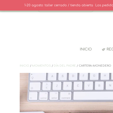
Saltar
· CONTACT
1-20 agosto: taller cerrado / tienda abierta · Los pedi
al
contenido
INICIO
🌿 RE
INICIO
/
MOMENTOS
/
DÍA DEL PADRE
/ CARTERA-MONEDERO