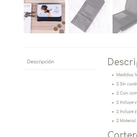
Descr
Descripción
Medidas: 1
Sin cant
Con compa
Incluye v
Incluye 
Material:
Carter