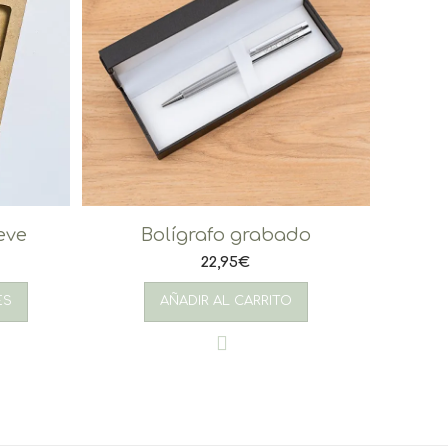
eve
Bolígrafo grabado
22,95
€
ES
AÑADIR AL CARRITO