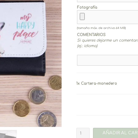
Fotografía
(tamaño máx. de archivo 64 MB)
COMENTARIOS
Si quieres dejarme un comentario
(ej.: idioma)
1x
Cartera-monedero
Cartera-
AÑADIR AL CAR
monedero