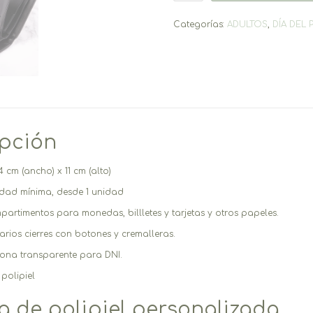
cantidad
Categorías:
ADULTOS
,
DÍA DEL 
ipción
4 cm (ancho) x 11 cm (alto)
idad mínima, desde 1 unidad
rtimentos para monedas, billletes y tarjetas y otros papeles.
arios cierres con botones y cremalleras.
zona transparente para DNI.
 polipiel
a de polipiel personalizada