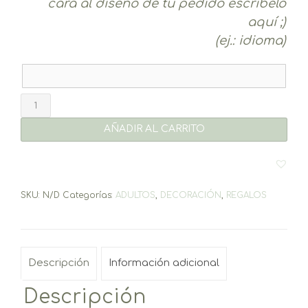
cara al diseño de tu pedido escríbelo
aquí ;)
(ej.: idioma)
Copa
de
AÑADIR AL CARRITO
balón
cantidad
SKU:
N/D
Categorías:
ADULTOS
,
DECORACIÓN
,
REGALOS
Descripción
Información adicional
Descripción