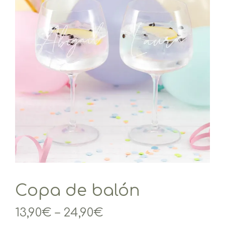
Copa de balón
13,90
€
–
24,90
€