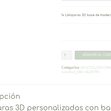
1x
Lámparas 3D base de madera
Lámparas
AÑADIR AL CAR
3D
base
de
Categorías:
ADULTOS
,
DECORA
madera
navidad
,
SAN VALENTÍN
árbol
cantidad
ipción
ras 3D personalizadas con ba