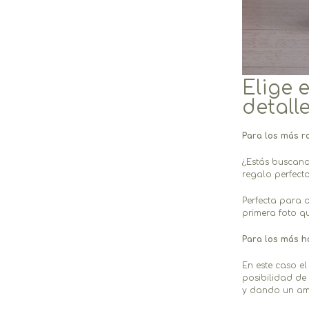
Elige 
detall
Para los más r
¿Estás buscan
regalo perfect
Perfecta para d
primera foto qu
Para los más h
En este caso e
posibilidad de
y dando un amb