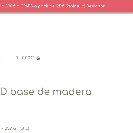
916554023 Solo Whatsapp
lo 3,90€ o GRATIS a partir de 125€ (Península)
Descartar
0
- 0,00€
D base de madera
x 23,9 cm (alto)