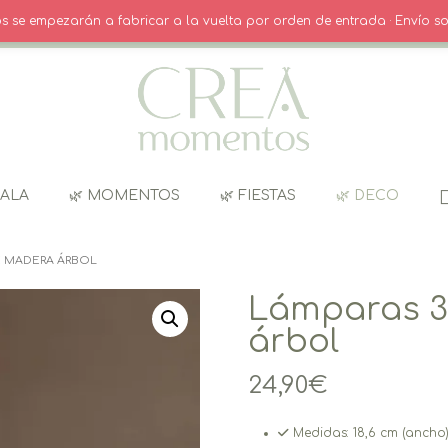
O
· INICIO SESIÓN / REGISTRO
CARRITO
dos se empezarán a fabricar a la vuelta por orden de entrada · Envío so
GALA
🌿 MOMENTOS
🌿 FIESTAS
🌿 DECO
E MADERA ÁRBOL
Lámparas 3
árbol
24,90
€
Medidas: 18,6 cm (ancho) 