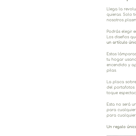
Llega la revol
quieras. Solo t
nosotros plasm
Podrás elegir e
Los diseños qu
un artículo úni
Estas lámparas
tu hogar usan
encendido y ap
pilas.
La placa sobre 
del portafotos
toque espectac
Esta no será u
para cualquier
para cualquier
Un regalo únic