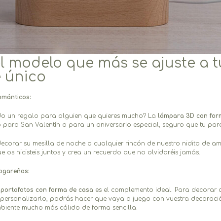
el modelo que más se ajuste a 
e único
ománticos:
do un regalo para alguien que quieres mucho? La
lámpara 3D con for
o para San Valentín o para un aniversario especial, seguro que tu par
ecorar su mesilla de noche o cualquier rincón de nuestro nidito de amo
e os hicisteis juntos y crea un recuerdo que no olvidaréis jamás.
ogareños:
l
portafotos con forma de casa
es el complemento ideal. Para decorar c
 personalizarlo, podrás hacer que vaya a juego con vuestra decoraci
iente mucho más cálido de forma sencilla.