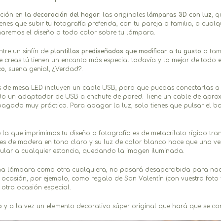
ución en la
decoración del hogar
: las originales
lámparas 3D con luz
, 
ienes que subir tu fotografía preferida, con tu pareja o familia, o cua
aremos el diseño a todo color sobre tu lámpara.
ntre un sinfín de
plantillas prediseñadas que modificar a tu gusto
o ta
e creas tú tienen un encanto más especial todavía y lo mejor de tod
co
, suena genial, ¿Verdad?.
 de mesa LED incluyen un cable USB, para que puedas conectarlas a c
do un adaptador de USB a enchufe de pared. Tiene un cable de apro
agado muy práctico. Para apagar la luz, solo tienes que pulsar el bo
la que imprimimos tu diseño o fotografía es de metacrilato rígido tra
 es de madera en tono claro y su luz de color blanco hace que una ve
ular a cualquier estancia, quedando la imagen iluminada.
na lámpara como otra cualquiera, no pasará desapercibida para nad
 ocasión, por ejemplo, como regalo de San Valentín (con vuestra foto f
 otra ocasión especial.
o
y a la vez un elemento decorativo súper original que hará que se con