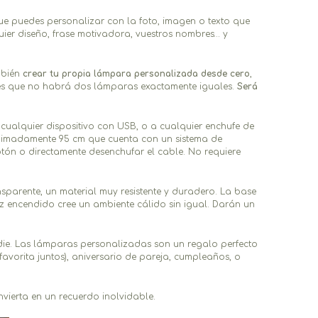
que puedes personalizar con la foto, imagen o texto que
lquier diseño, frase motivadora, vuestros nombres… y
mbién
crear tu propia lámpara personalizada desde cero
,
o es que no habrá dos lámparas exactamente iguales.
Será
ualquier dispositivo con USB, o a cualquier enchufe de
ximadamente 95 cm que cuenta con un sistema de
tón o directamente desenchufar el cable. No requiere
nsparente, un material muy resistente y duradero. La base
z encendido cree un ambiente cálido sin igual. Darán un
ie. Las lámparas personalizadas son un regalo perfecto
avorita juntos), aniversario de pareja, cumpleaños, o
vierta en un recuerdo inolvidable.