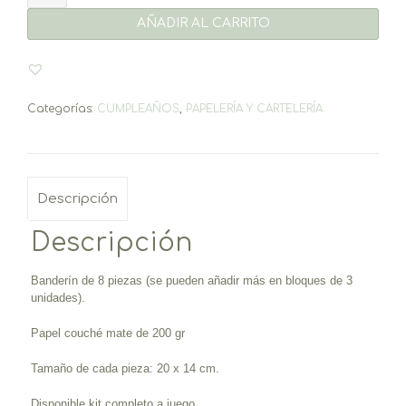
-
varios
AÑADIR AL CARRITO
diseños
a
escoger
(8
piezas)
Categorías:
CUMPLEAÑOS
,
PAPELERÍA Y CARTELERÍA
cantidad
Descripción
Descripción
Banderín de 8 piezas (se pueden añadir más en bloques de 3
unidades).
Papel couché mate de 200 gr
Tamaño de cada pieza: 20 x 14 cm.
Disponible kit completo a juego.