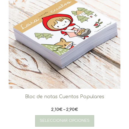
la
página
de
producto
Bloc de notas Cuentos Populares
2,10
€
–
2,90
€
Este
producto
SELECCIONAR OPCIONES
tiene