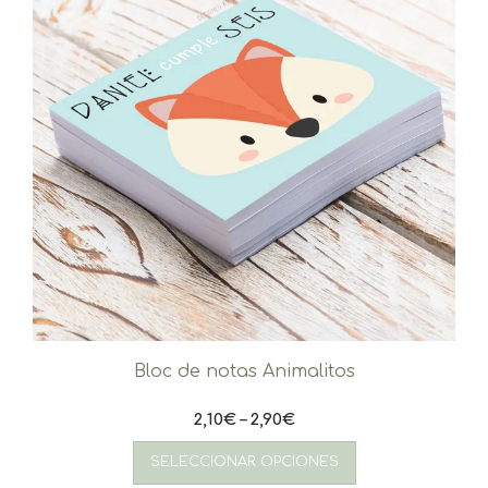
Bloc de notas Animalitos
2,10
€
–
2,90
€
Este
producto
SELECCIONAR OPCIONES
tiene