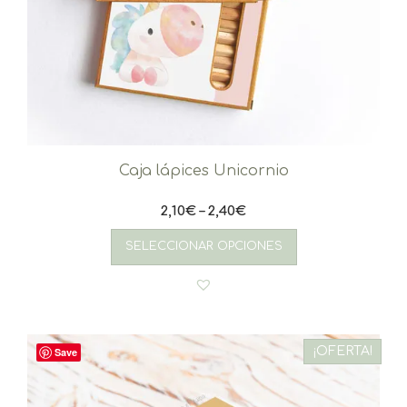
Caja lápices Unicornio
2,10
€
–
2,40
€
Este
producto
SELECCIONAR OPCIONES
tiene
múltiples
variantes.
Las
opciones
se
¡OFERTA!
Save
pueden
elegir
en