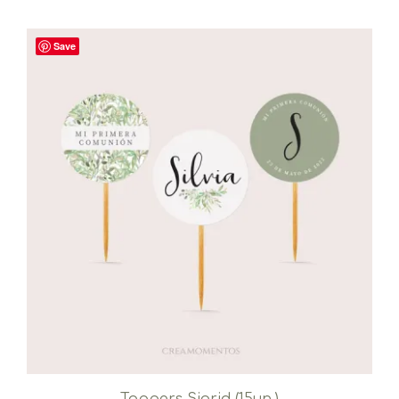
Save
Toppers Sigrid (15un.)