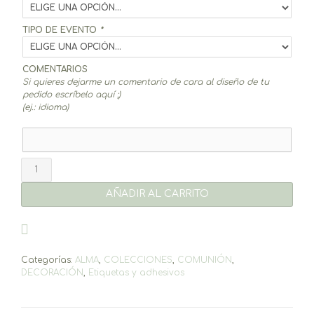
TIPO DE EVENTO
*
COMENTARIOS
Si quieres dejarme un comentario de cara al diseño de tu
pedido escríbelo aquí ;)
(ej.: idioma)
Adhesivos
6,5
cm
AÑADIR AL CARRITO
Alma
(20un.)
cantidad
Categorías:
ALMA
,
COLECCIONES
,
COMUNIÓN
,
DECORACIÓN
,
Etiquetas y adhesivos