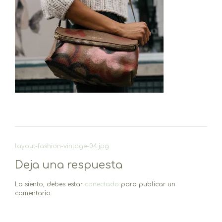
Navegación
layout-fashion-vintage-04.jpg
de
Deja una respuesta
entradas
Lo siento, debes estar
conectado
para publicar un
comentario.