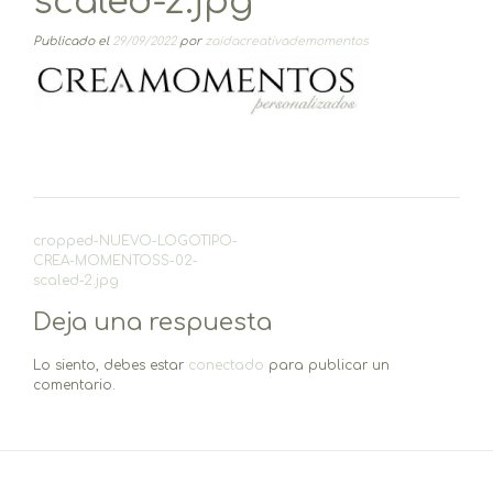
scaled-2.jpg
Publicado el
29/09/2022
por
zaidacreativademomentos
Navegación
cropped-NUEVO-LOGOTIPO-
de
CREA-MOMENTOSS-02-
entradas
scaled-2.jpg
Deja una respuesta
Lo siento, debes estar
conectado
para publicar un
comentario.