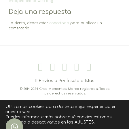
Navegación
cropped-icono-web.png
de
Deja una respuesta
entradas
Lo siento, debes estar
conectado
para publicar un
comentario.
Envíos a Península e Islas
© 2014-2024 Crea Momentos. Marca registrada. Todos
los derechos reservados.
Utilizamos cookies para darte la mejor experiencia en
nuestra web.
CONÓCEME
CONTACTO
CÓMO COMPRAR
Puedes informarte más sobre qué cookies estamos
utilizando o desactivarlas en los
AJUSTES
.
POLITICA DE COOKIES
AVISO LEGAL
POLÍTICA DE PRIVACIDAD