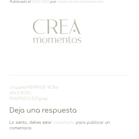
Publicado el
02/01/2023
por
zaidacreativademomentos
Navegación
cropped-9B99FA2F-9C86-
de
4063-9CDC-
entradas
E9607DE2CE07.jpeg
Deja una respuesta
Lo siento, debes estar
conectado
para publicar un
comentario.