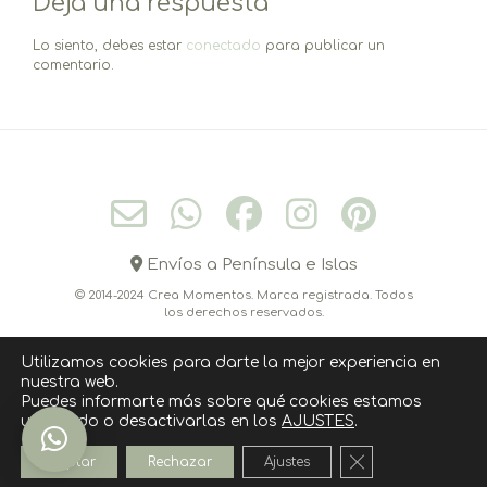
Deja una respuesta
Lo siento, debes estar
conectado
para publicar un
comentario.
Envíos a Península e Islas
© 2014-2024 Crea Momentos. Marca registrada. Todos
los derechos reservados.
Utilizamos cookies para darte la mejor experiencia en
nuestra web.
CONÓCEME
CONTACTO
CÓMO COMPRAR
Puedes informarte más sobre qué cookies estamos
utilizando o desactivarlas en los
AJUSTES
.
POLITICA DE COOKIES
AVISO LEGAL
POLÍTICA DE PRIVACIDAD
Cerrar el banner
Aceptar
Rechazar
Ajustes
››››› SUSCRIPCIÓN NEWSLETTER ‹‹‹‹‹