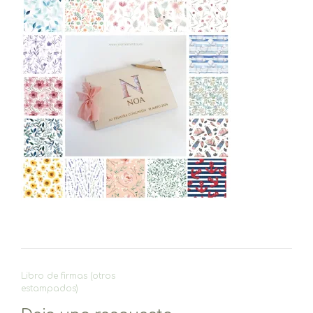
Navegación
Libro de firmas (otros
de
estampados)
entradas