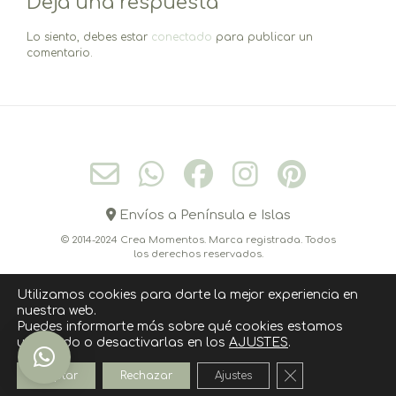
Deja una respuesta
Lo siento, debes estar
conectado
para publicar un
comentario.
Envíos a Península e Islas
© 2014-2024 Crea Momentos. Marca registrada. Todos
los derechos reservados.
Utilizamos cookies para darte la mejor experiencia en
nuestra web.
CONÓCEME
CONTACTO
CÓMO COMPRAR
Puedes informarte más sobre qué cookies estamos
utilizando o desactivarlas en los
AJUSTES
.
POLITICA DE COOKIES
AVISO LEGAL
POLÍTICA DE PRIVACIDAD
Cerrar el banner
Aceptar
Rechazar
Ajustes
››››› SUSCRIPCIÓN NEWSLETTER ‹‹‹‹‹