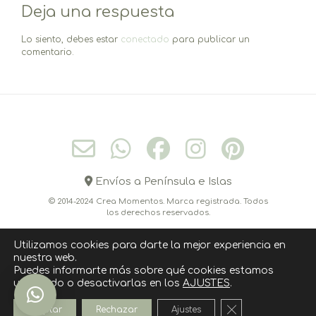
Deja una respuesta
entradas
Lo siento, debes estar
conectado
para publicar un
comentario.
Envíos a Península e Islas
© 2014-2024 Crea Momentos. Marca registrada. Todos
los derechos reservados.
Utilizamos cookies para darte la mejor experiencia en
nuestra web.
CONÓCEME
CONTACTO
CÓMO COMPRAR
Puedes informarte más sobre qué cookies estamos
utilizando o desactivarlas en los
AJUSTES
.
POLITICA DE COOKIES
AVISO LEGAL
POLÍTICA DE PRIVACIDAD
Cerrar el banner
Aceptar
Rechazar
Ajustes
››››› SUSCRIPCIÓN NEWSLETTER ‹‹‹‹‹