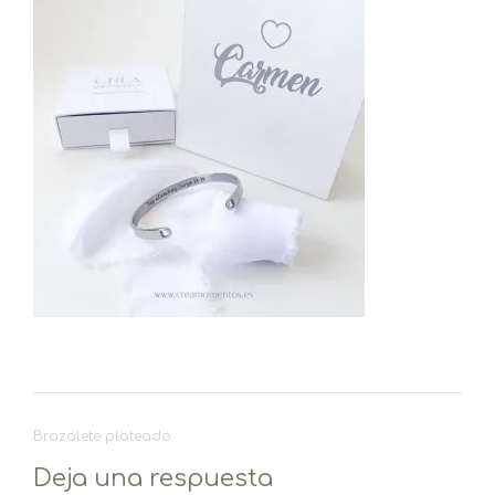
Navegación
Brazalete plateado
de
Deja una respuesta
entradas