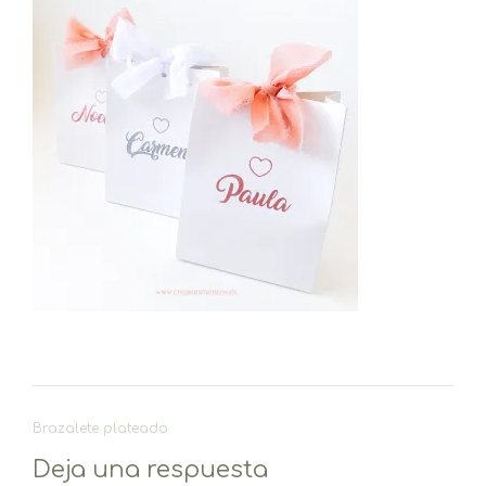
Navegación
Brazalete plateado
de
Deja una respuesta
entradas