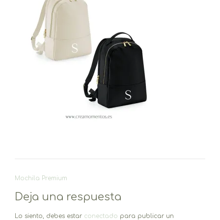
Navegación
Mochila Premium
de
Deja una respuesta
entradas
Lo siento, debes estar
conectado
para publicar un