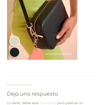
Navegación
Bolso bandolera
de
Deja una respuesta
entradas
Lo siento, debes estar
conectado
para publicar un