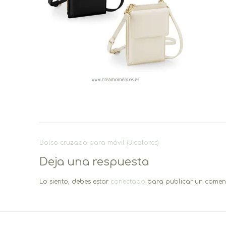
Navegación
Bolso cruzado para móvil (3 colores)
de
Deja una respuesta
entradas
Lo siento, debes estar
conectado
para publicar un coment