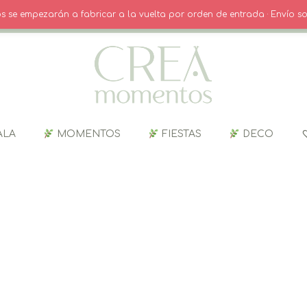
O
· INICIO SESIÓN / REGISTRO
CARRITO
dos se empezarán a fabricar a la vuelta por orden de entrada · Envío so
ALA
MOMENTOS
FIESTAS
DECO