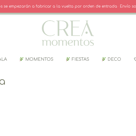
O
· INICIO SESIÓN / REGISTRO
CARRITO
dos se empezarán a fabricar a la vuelta por orden de entrada · Envío so
ALA
MOMENTOS
FIESTAS
DECO
va