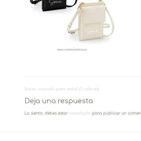
Navegación
Bolso cruzado para móvil (3 colores)
de
Deja una respuesta
entradas
Lo siento, debes estar
conectado
para publicar un coment