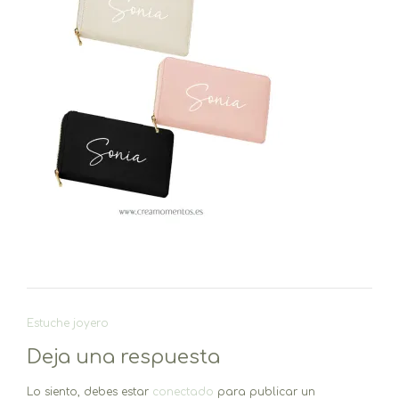
Navegación
Estuche joyero
de
Deja una respuesta
entradas
Lo siento, debes estar
conectado
para publicar un