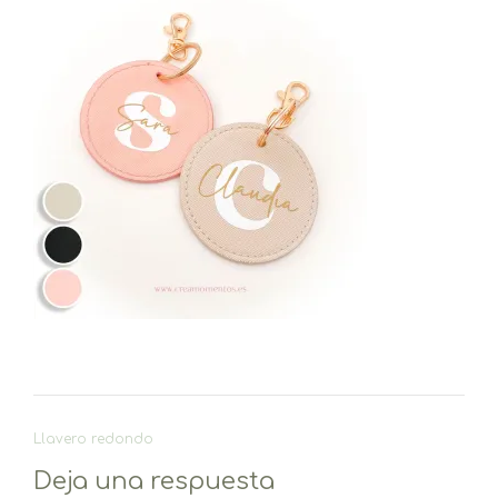
Navegación
Llavero redondo
de
Deja una respuesta
entradas