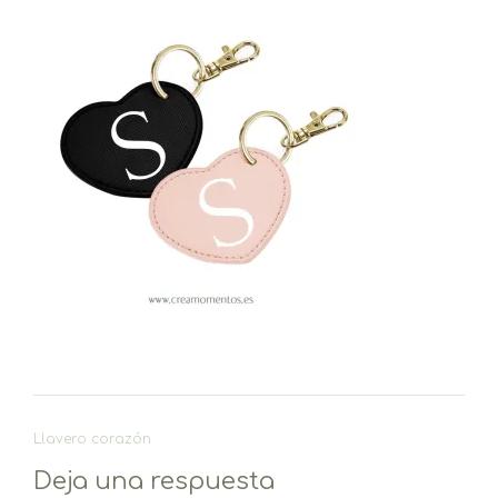
Navegación
Llavero corazón
de
Deja una respuesta
entradas