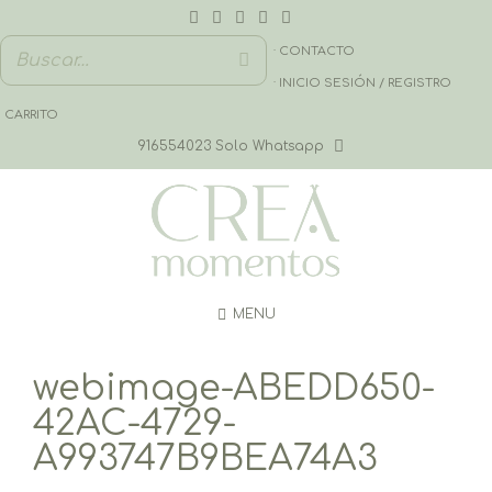
Saltar
al
contenido
· CONTACTO
· INICIO SESIÓN / REGISTRO
CARRITO
916554023 Solo Whatsapp
MENU
webimage-ABEDD650-
42AC-4729-
A993747B9BEA74A3