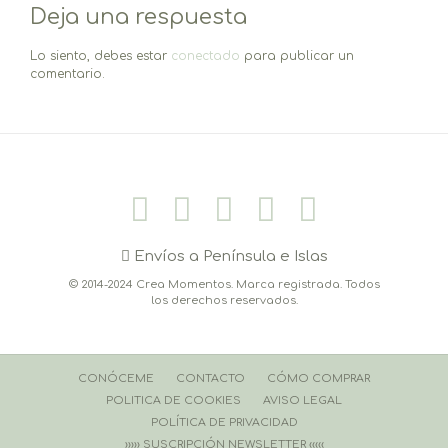
Deja una respuesta
entradas
Lo siento, debes estar
conectado
para publicar un
comentario.
Envíos a Península e Islas
© 2014-2024 Crea Momentos. Marca registrada. Todos
los derechos reservados.
CONÓCEME
CONTACTO
CÓMO COMPRAR
POLITICA DE COOKIES
AVISO LEGAL
POLÍTICA DE PRIVACIDAD
››››› SUSCRIPCIÓN NEWSLETTER ‹‹‹‹‹