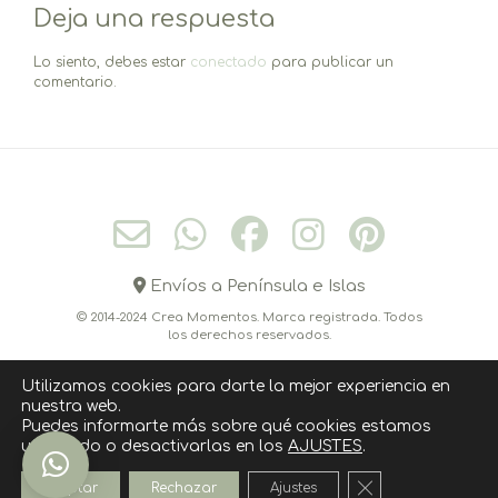
Deja una respuesta
entradas
Lo siento, debes estar
conectado
para publicar un
comentario.
Envíos a Península e Islas
© 2014-2024 Crea Momentos. Marca registrada. Todos
los derechos reservados.
Utilizamos cookies para darte la mejor experiencia en
nuestra web.
CONÓCEME
CONTACTO
CÓMO COMPRAR
Puedes informarte más sobre qué cookies estamos
utilizando o desactivarlas en los
AJUSTES
.
POLITICA DE COOKIES
AVISO LEGAL
POLÍTICA DE PRIVACIDAD
Cerrar el banner
Aceptar
Rechazar
Ajustes
››››› SUSCRIPCIÓN NEWSLETTER ‹‹‹‹‹