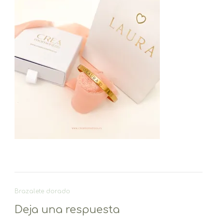
Navegación
Brazalete dorado
de
Deja una respuesta
entradas