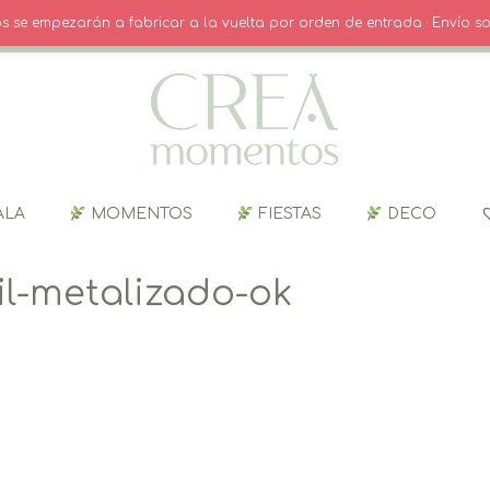
O
· INICIO SESIÓN / REGISTRO
CARRITO
dos se empezarán a fabricar a la vuelta por orden de entrada · Envío so
ALA
MOMENTOS
FIESTAS
DECO
til-metalizado-ok