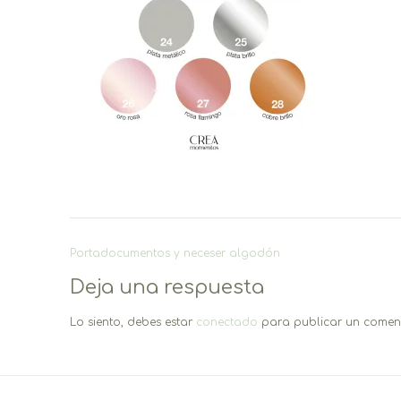
Navegación
Portadocumentos y neceser algodón
de
Deja una respuesta
entradas
Lo siento, debes estar
conectado
para publicar un coment