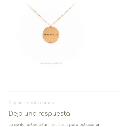
Navegación
Colgante círculo dorado
de
Deja una respuesta
entradas
Lo siento, debes estar
conectado
para publicar un