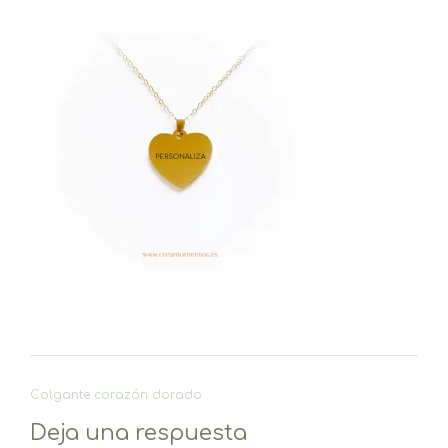
Navegación
Colgante corazón dorado
de
Deja una respuesta
entradas