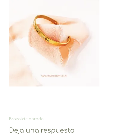
Navegación
Brazalete dorado
de
Deja una respuesta
entradas