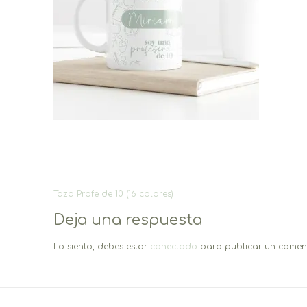
Navegación
Taza Profe de 10 (16 colores)
de
Deja una respuesta
entradas
Lo siento, debes estar
conectado
para publicar un coment