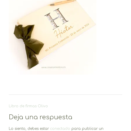
Navegación
Libro de firmas Olivo
de
Deja una respuesta
entradas
Lo siento, debes estar
conectado
para publicar un