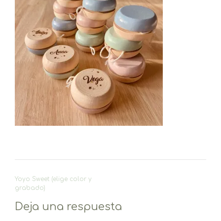
Navegación
Yoyo Sweet (elige color y
de
grabado)
entradas
Deja una respuesta