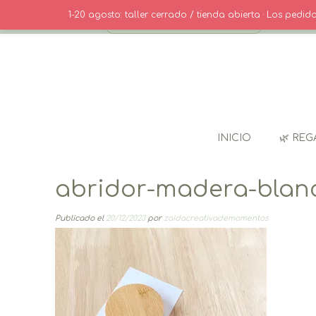
Saltar
· CONTACT
1-20 agosto: taller cerrado / tienda abierta · Los pedi
al
contenido
INICIO
🌿 REG
abridor-madera-blan
Publicado el
20/12/2023
por
zaidacreativademomentos