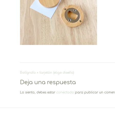
Navegación
Bolígrafo + tarjetón (elige diseño)
de
Deja una respuesta
entradas
Lo siento, debes estar
conectado
para publicar un coment