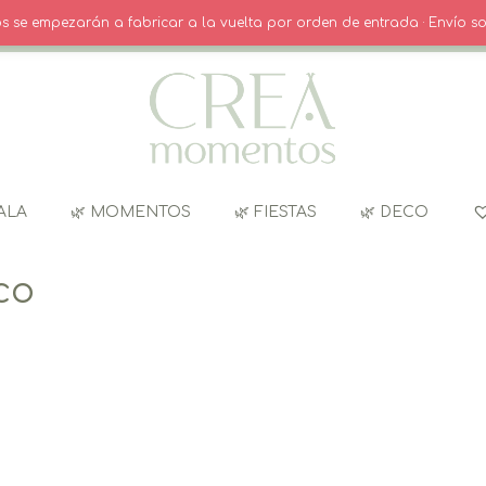
O
· INICIO SESIÓN / REGISTRO
CARRITO
dos se empezarán a fabricar a la vuelta por orden de entrada · Envío so
ALA
🌿 MOMENTOS
🌿 FIESTAS
🌿 DECO
co