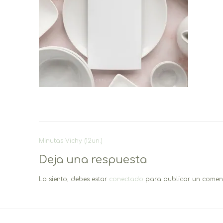
Navegación
Minutas Vichy (12un.)
de
Deja una respuesta
entradas
Lo siento, debes estar
conectado
para publicar un coment