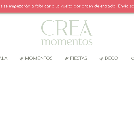
O
· INICIO SESIÓN / REGISTRO
CARRITO
dos se empezarán a fabricar a la vuelta por orden de entrada · Envío so
ALA
🌿 MOMENTOS
🌿 FIESTAS
🌿 DECO