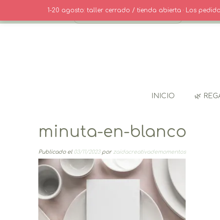
Saltar
· CONTACT
1-20 agosto: taller cerrado / tienda abierta · Los pedi
al
contenido
INICIO
🌿 REG
minuta-en-blanco
Publicado el
03/11/2023
por
zaidacreativademomentos